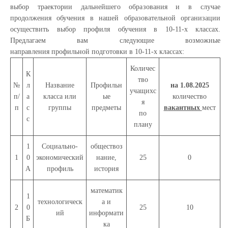
выбор траектории дальнейшего образования и в случае
продолжения обучения в нашей образовательной организации
осуществить выбор профиля обучения в 10-11-х классах.
Предлагаем вам следующие возможные
направления профильной подготовки в 10-11-х классах:
Количес
К
тво
№
л
Название
Профильн
на 1.08.2025
учащихс
п/
а
класса или
ые
количество
я
п
с
группы
предметы
вакантных
мест
по
с
плану
1
Социально-
обществоз
1
0
экономический
нание,
25
0
А
профиль
история
математик
1
технологическ
а и
2
0
25
10
ий
информати
Б
ка