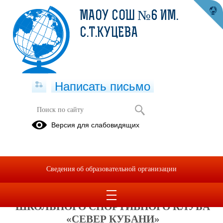
МАОУ СОШ №6 ИМ.
С.Т.КУЦЕВА
Написать письмо
ШСК "Север Кубани"
Версия для слабовидящих
Президентские
Президентские
спортивные
состязания
игры
Сведения об образовательной организации
РУКОВОДИТЕЛЬ
ШКОЛЬНОГО СПОРТИВНОГО КЛУБА
«СЕВЕР КУБАНИ»