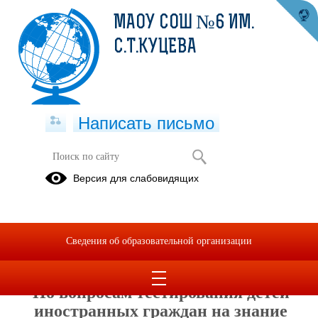
МАОУ СОШ №6 ИМ.
С.Т.КУЦЕВА
Написать письмо
По вопросам тестирования детей
Версия для слабовидящих
иностранных граждан на знание
русского языка можно обратиться на
горячую линию Минпросвещения
России
Сведения об образовательной организации
20.03.2025
По вопросам тестирования детей
иностранных граждан на знание