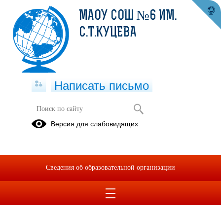
МАОУ СОШ №6 ИМ.
С.Т.КУЦЕВА
Написать письмо
Формы документов, связанных с
Версия для слабовидящих
противодействием коррупции, для
заполнения
05.07.2023
Сведения об образовательной организации